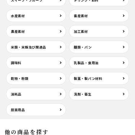
水産素材
畜産素材
農産素材
加工素材
米類・米飯及び関連品
麺類・パン
調味料
乳製品・食用油
乾物・粉類
製菓・製パン材料
消耗品
洗剤・衛生
厨房用品
他の商品を探す