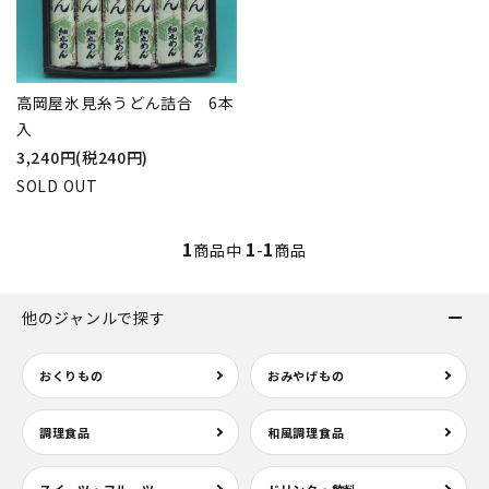
高岡屋氷見糸うどん詰合 6本
入
3,240円(税240円)
SOLD OUT
1
1
1
商品中
-
商品
他のジャンルで探す
おくりもの
おみやげもの
調理食品
和風調理食品
スイーツ・フルーツ
ドリンク・飲料