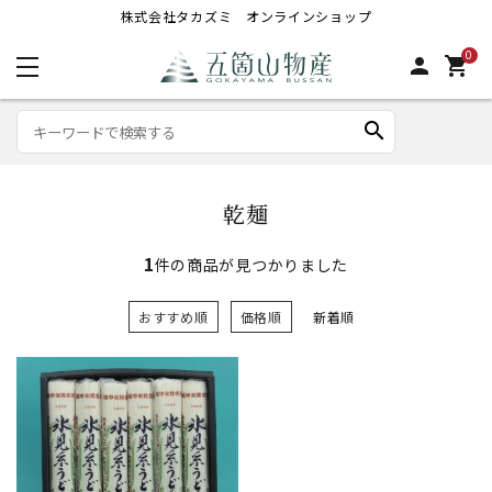
株式会社タカズミ オンラインショップ
0
person
shopping_cart
search
乾麺
1
件の商品が見つかりました
おすすめ順
価格順
新着順