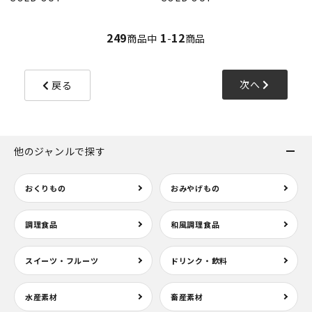
249
1
12
商品中
-
商品
次へ
戻る
他のジャンルで探す
おくりもの
おみやげもの
調理食品
和風調理食品
スイーツ・フルーツ
ドリンク・飲料
水産素材
畜産素材