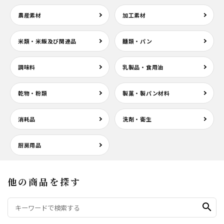
農産素材
加工素材
米類・米飯及び関連品
麺類・パン
調味料
乳製品・食用油
乾物・粉類
製菓・製パン材料
消耗品
洗剤・衛生
厨房用品
他の商品を探す
search