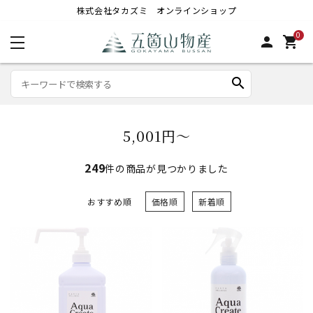
株式会社タカズミ オンラインショップ
0
person
shopping_cart
search
5,001円～
249
件の商品が見つかりました
おすすめ順
価格順
新着順