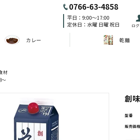
0766-63-4858
平日：9:00～17:00
定休日：水曜 日曜 祝日
ログ
カレー
乾麺
食材
1円～
創味
型番
販売価