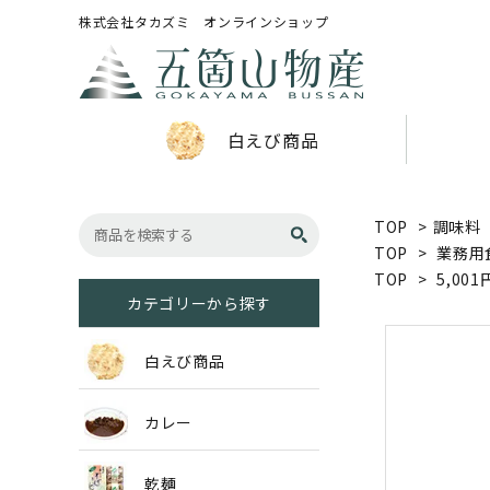
株式会社タカズミ オンラインショップ
白えび商品
TOP
>
調味料
TOP
>
業務用
TOP
>
5,00
カテゴリーから探す
白えび商品
カレー
乾麺