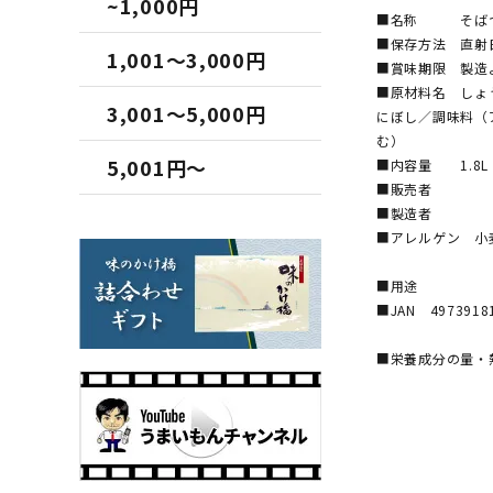
~1,000円
■名称 そば
■保存方法 直射
1,001～3,000円
■賞味期限 製造
■原材料名 しょ
3,001～5,000円
にぼし／調味料（
む）
5,001円～
■内容量 1.8L
■販売者
■製造者
■アレルゲン 小
■用途
■JAN 4973918
■栄養成分の量・熱
エネルギー
たんぱく
脂質 
炭水化物
ナトリウム