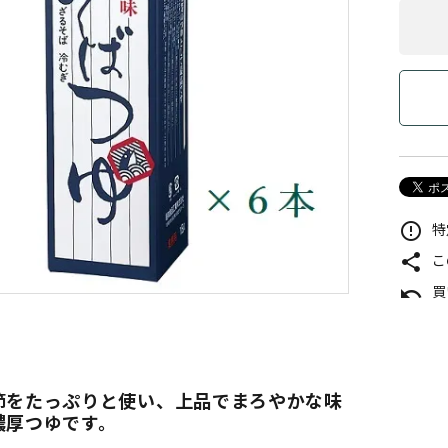
特
error_outline
こ
share
買
undo
節をたっぷりと使い、上品でまろやかな味
濃厚つゆです。