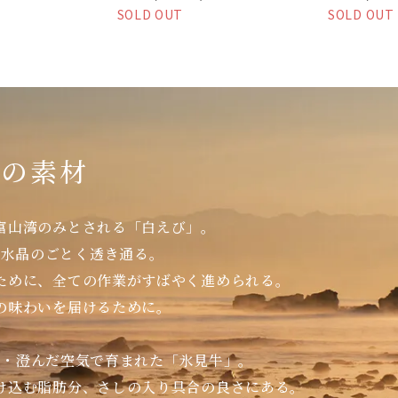
SOLD OUT
SOLD OUT
りの素材
富山湾のみとされる「白えび」。
。水晶のごとく透き通る。
ために、全ての作業がすばやく進められる。
の味わいを届けるために。
水・澄んだ空気で育まれた「氷見牛」。
け込む脂肪分、さしの入り具合の良さにある。