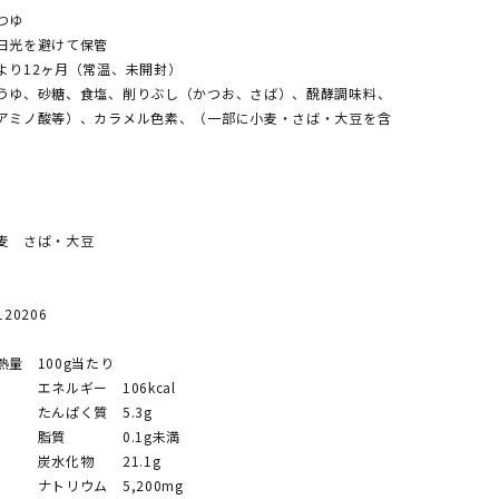
つゆ
日光を避けて保管
より12ヶ月（常温、未開封）
うゆ、砂糖、食塩、削りぶし（かつお、さば）、醗酵調味料、
アミノ酸等）、カラメル色素、（一部に小麦・さば・大豆を含
麦 さば・大豆
120206
量 100g当たり
 106kcal
質 5.3g
0.1g未満
 21.1g
 5,200mg