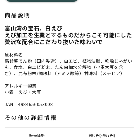
商品説明
富山湾の宝石、白えび
えび加工を生業とするものだからこそ可能にした
贅沢な配合にこだわり抜いた味わいで
原材料名
馬鈴薯でん粉（国内製造）、白エビ、植物油脂、乾燥じゃがい
も、食塩、白エビ粉末、たん白加水分解物（小麦大豆を含
む）、昆布粉末/調味料（アミノ酸等）甘味料（ステビア）
アレルギー物質
小麦 えび・大豆
JAN 4984656053008
その他の詳細情報
販売価格
900円(税67円)