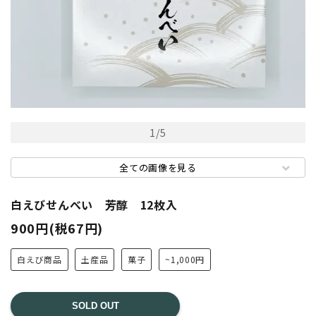
1
/
5
全ての画像を見る
白えびせんべい 芳醇 12枚入
900円(税67円)
白えび商品
土産品
菓子
~1,000円
SOLD OUT