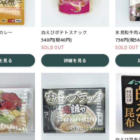
カレー
白えびポテトスナック
氷見和牛肉
540円(税40円)
756円(税5
SOLD OUT
SOLD OUT
を見る
詳細を見る
白えび昆布