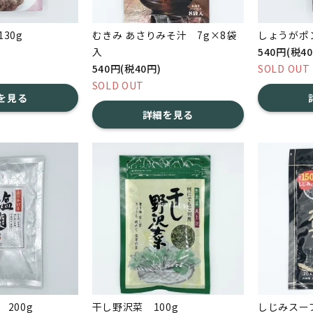
30g
むきみ あさりみそ汁 7g×8袋
しょうがポン
入
540円(税4
540円(税40円)
SOLD OUT
SOLD OUT
を見る
詳細を見る
200g
干し野沢菜 100g
しじみスープ