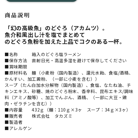
商品説明
「幻の高級魚」のどぐろ（アカムツ）。
魚介和風出し汁を塩でまとめて
のどぐろ魚粉を加えた上品でコクのある一杯。
■名称 箱入のどぐろ塩ラーメン
■保存方法 直射日光・高温多湿を避けて保存してください
■賞味期限
■原材料名 麺（小麦粉（国内製造）、還元水飴、食塩/酒精、
かんすい、加工澱粉、（一部に小麦を含む））
スープ（たん白加水分解物（国内製造）、食塩、なたね油、チ
キンエキス、砂糖、焼のどぐろ粉末、香辛料、昆布エキス/調味
料（アミノ酸等）、加工でんぷん、酒精、（一部に大豆・鶏
肉・ゼラチンを含む））
■内容量 432ｇ（麺：110ｇ×3ヶ スープ：34ｇ×3ヶ）
■販売者 株式会社 タカズミ
■製造者
■アレルゲン