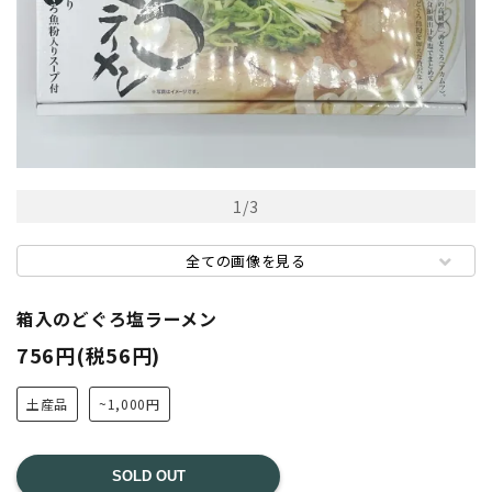
1
/
3
全ての画像を見る
箱入のどぐろ塩ラーメン
756円(税56円)
土産品
~1,000円
SOLD OUT