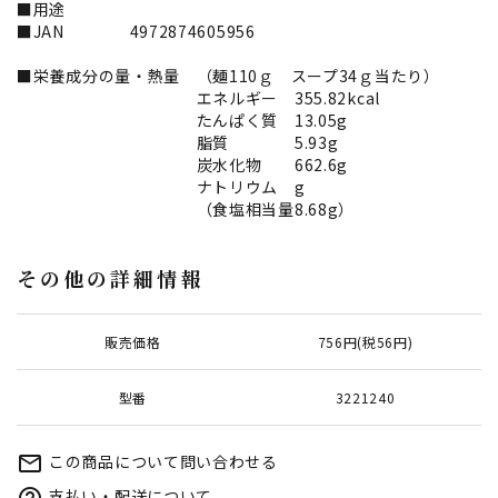
■用途
■JAN 4972874605956
■栄養成分の量・熱量 （麺110ｇ スープ34ｇ当たり）
エネルギー 355.82kcal
たんぱく質 13.05g
脂質 5.93g
炭水化物 662.6g
ナトリウム g
（食塩相当量8.68g）
その他の詳細情報
販売価格
756円(税56円)
型番
3221240
この商品について問い合わせる
mail_outline
支払い・配送について