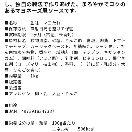
し、独自の製法で作りあげた、まろやかでコクの
あるマヨネーズ風ソースです。
■名称 創味 マヨたれ
■保存方法 直射日光を避けて保管
■賞味期限 9ヶ月（常温、未開封）
■原材料名 植物油脂、砂糖、りんご酢、食塩、卵黄、トマト
ケチャップ、ガーリックペースト、加糖練乳、レモン果汁、た
ん白加水分解物、香辛料／増粘剤（加工デンプン、キサンタン
ガム）、調味料（アミノ酸）、乳化剤、ビタミンＢ１、酸化防
止剤（ローズマリー抽出物）、香料、（一部に卵・乳成分・大
豆・りんごを含む）
■内容量 1kg
■販売者
■製造者
■アレルゲン 卵・乳 大豆・りんご
■用途
■JAN 4973918347337
■栄養成分の量・熱量 100g当たり
エネルギー 506kcal