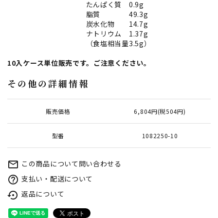
たんぱく質 0.9g
脂質 49.3g
炭水化物 14.7g
ナトリウム 1.37g
（食塩相当量3.5g）
10入ケース単位販売です。ご注意ください。
その他の詳細情報
販売価格
6,804円(税504円)
型番
1082250-10
この商品について問い合わせる
mail_outline
支払い・配送について
help_outline
返品について
settings_backup_restore