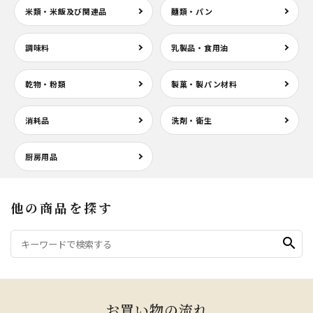
米類・米飯及び関連品
麺類・パン
調味料
乳製品・食用油
乾物・粉類
製菓・製パン材料
消耗品
洗剤・衛生
厨房用品
他の商品を探す
search
お買い物の流れ