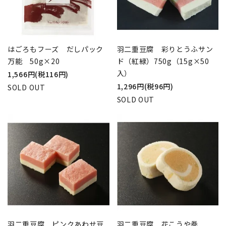
はごろもフーズ だしパック
羽二重豆腐 彩りとうふサン
万能 50g×20
ド（紅緑）750g（15g×50
入）
1,566円(税116円)
1,296円(税96円)
SOLD OUT
SOLD OUT
羽二重豆腐 ピンクあわせ豆
羽二重豆腐 花こうや巻