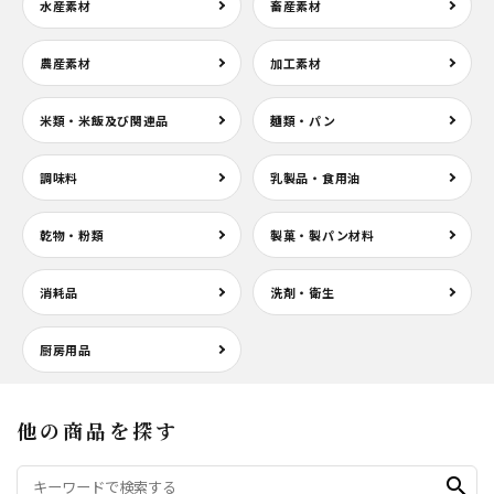
水産素材
畜産素材
農産素材
加工素材
米類・米飯及び関連品
麺類・パン
調味料
乳製品・食用油
乾物・粉類
製菓・製パン材料
消耗品
洗剤・衛生
厨房用品
他の商品を探す
search