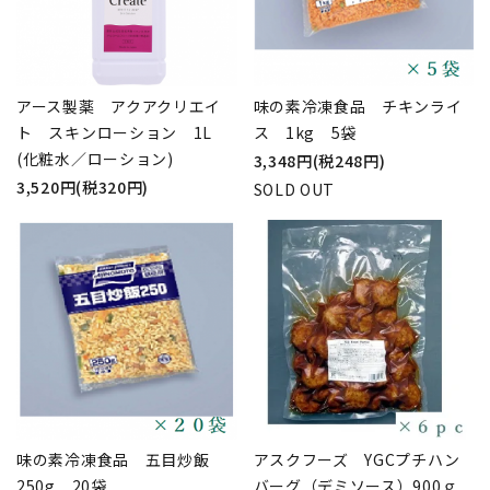
アース製薬 アクアクリエイ
味の素冷凍食品 チキンライ
ト スキンローション 1L
ス 1kg 5袋
(化粧水／ローション)
3,348円(税248円)
3,520円(税320円)
SOLD OUT
味の素冷凍食品 五目炒飯
アスクフーズ YGCプチハン
250g 20袋
バーグ（デミソース）900ｇ