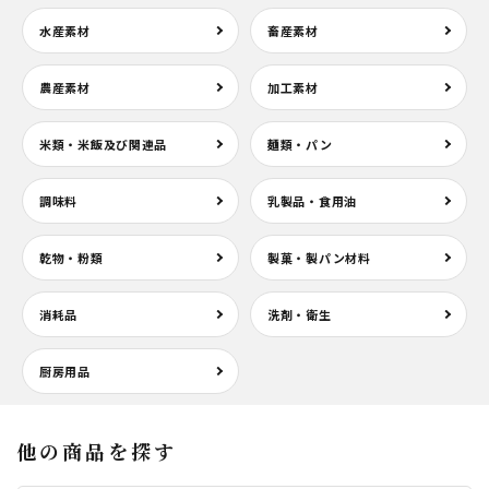
水産素材
畜産素材
農産素材
加工素材
米類・米飯及び関連品
麺類・パン
調味料
乳製品・食用油
乾物・粉類
製菓・製パン材料
消耗品
洗剤・衛生
厨房用品
他の商品を探す