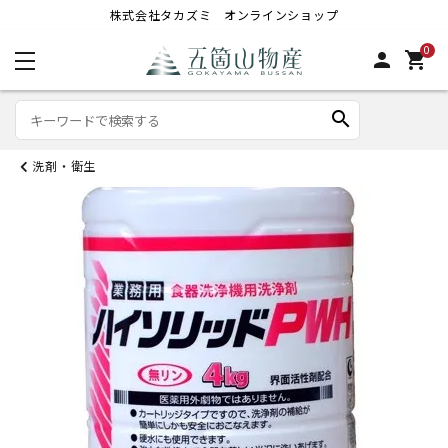
株式会社タカズミ オンラインショップ
0
person
shopping_cart
search
洗剤・衛生