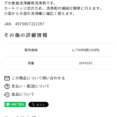
プの食器洗浄機用洗浄剤です。
カートリッジ式のため、洗浄剤の補給が簡単に行えます。
小型から大型の洗浄機に幅広く使えます。
JAN 4975657222197
その他の詳細情報
販売価格
2,750円(税250円)
型番
2000281
この商品について問い合わせる
mail_outline
支払い・配送について
help_outline
返品について
settings_backup_restore