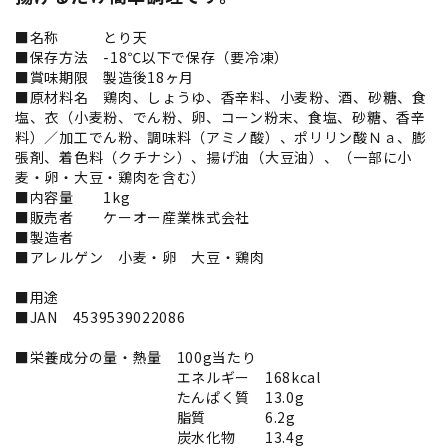
■名称 とり天
■保存方法 -18℃以下で保存（要冷凍）
■賞味期限 製造後18ヶ月
■原材料名 鶏肉、しょうゆ、香辛料、小麦粉、酒、砂糖、食
塩、衣（小麦粉、でん粉、卵、コーン粉末、食塩、砂糖、香辛
料）／加工でん粉、調味料（アミノ酸）、ポリリン酸Ｎａ、膨
張剤、着色料（クチナシ）、揚げ油（大豆油）、（一部に小
麦・卵・大豆・鶏肉を含む）
■内容量 1kg
■販売者 ケーオー産業株式会社
■製造者
■アレルゲン 小麦・卵 大豆・鶏肉
■用途
■JAN 4539539022086
■栄養成分の量・熱量 100g当たり
エネルギー 168kcal
たんぱく質 13.0g
脂質 6.2g
炭水化物 13.4g