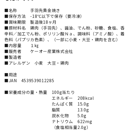
■名称 手羽先黄金焼き
■保存方法 -18℃以下で保存（要冷凍）
■賞味期限 製造後18ヶ月
■原材料名 鶏肉（手羽先）、醤油、でん粉、砂糖、食塩、香
辛料／加工でん粉、ポリリン酸Ｎａ、調味料（アミノ酸）、着
色料（パプリカ色素）、（一部に小麦・大豆・鶏肉を含む）
■内容量 １㎏
■販売者 ケーオー産業株式会社
■製造者
■アレルゲン 小麦 大豆・鶏肉
■用途
■JAN 4539539012285
■栄養成分の量・熱量 100g当たり
エネルギー 208kcal
たんぱく質 15.0g
脂質 13.0g
炭水化物 5.0g
ナトリウム 622mg
（食塩相当量2.0g）