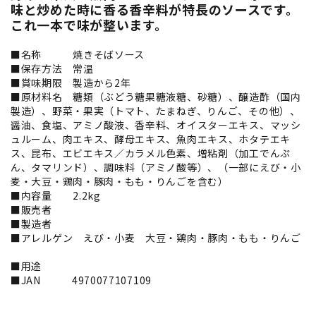
味と炒めた時に香る香辛料が特長のソースです。
これ一本で味が整います。
■名称 焼きそばソース
■保存方法 常温
■賞味期限 製造から2年
■原材料名 糖類（ぶどう糖果糖液糖、砂糖）、醸造酢（国内
製造）、野菜・果実（トマト、たまねぎ、りんご、その他）、
醤油、食塩、アミノ酸液、香辛料、オイスターエキス、マッシ
ュルーム、肉エキス、酵母エキス、魚肉エキス、ホタテエキ
ス、昆布、エビエキス／カラメル色素、増粘剤（加工でんぷ
ん、タマリンド）、調味料（アミノ酸等）、（一部にえび・小
麦・大豆・鶏肉・豚肉・もも・りんごを含む）
■内容量 2.2kg
■販売者
■製造者
■アレルゲン えび・小麦 大豆・鶏肉・豚肉・もも・りんご
■用途
■JAN 4970077107109