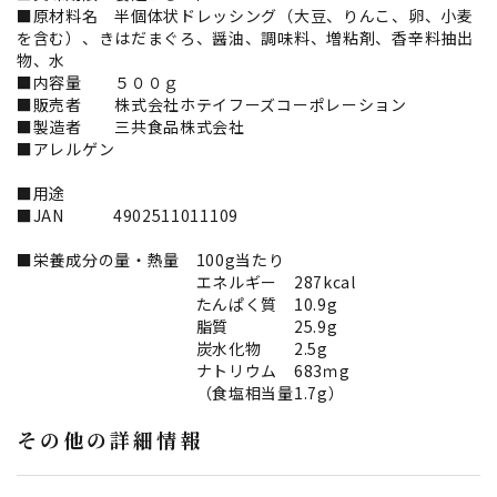
■原材料名 半個体状ドレッシング（大豆、りんこ、卵、小麦
を含む）、きはだまぐろ、醤油、調味料、増粘剤、香辛料抽出
物、水
■内容量 ５００ｇ
■販売者 株式会社ホテイフーズコーポレーション
■製造者 三共食品株式会社
■アレルゲン
■用途
■JAN 4902511011109
■栄養成分の量・熱量 100g当たり
エネルギー 287kcal
たんぱく質 10.9g
脂質 25.9g
炭水化物 2.5g
ナトリウム 683ｍg
（食塩相当量1.7g）
その他の詳細情報