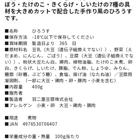
ぼう・たけのこ・きくらげ・しいたけの7種の具
材を大きめカットで配合した手作り風のひろうす
です。
■名称 ひろうす
■保存方法 -18℃以下で保存してください
■賞味期限 製造日より 365 日
■原材料名 豆乳（大豆（遺伝子組換えでない））、野菜（え
だまめ、にんじん、 ごぼう）、豆腐（大豆（遺伝子組換えでな
い））、粉状大豆たん白、鶏肉、植物油脂、たけのこ水煮、卵
白、きくらげ、しいたけ、豚脂、でん粉、しょうゆ、みりん、
糖類（砂糖、ぶどう糖）、食塩、揚げ油（なたね油）／豆腐用
凝固剤、（一部に大豆・鶏肉・卵・豚肉・小麦を含む）
■内容量 400g
■販売者
■製造者 羽二重豆腐株式会社
■アレルゲン 小麦・卵 大豆・鶏肉・豚肉
■用途 煮物
■JAN 4976530706407
■栄養成分の量・熱量 100g当たり