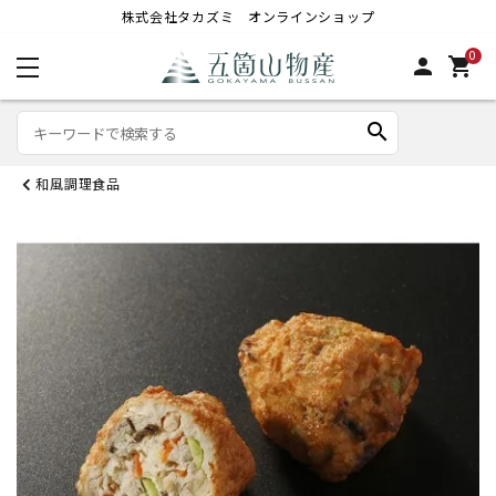
株式会社タカズミ オンラインショップ
0
person
shopping_cart
search
和風調理食品