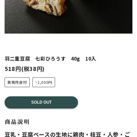
羽二重豆腐 七彩ひろうす 40g 10入
518円(税38円)
業務用食材
~1,000円
SOLD OUT
商品説明
豆乳・豆腐ベースの生地に鶏肉・枝豆・人参・ご