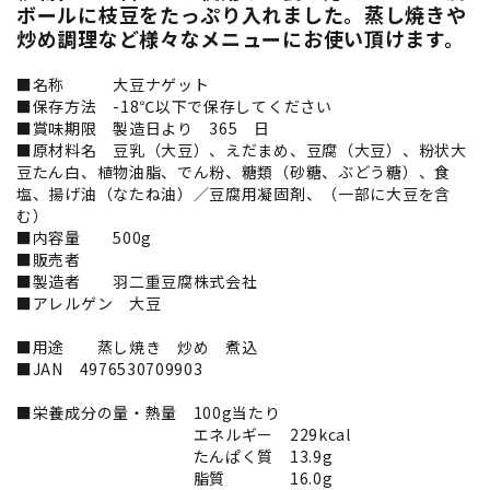
ボールに枝豆をたっぷり入れました。蒸し焼きや
炒め調理など様々なメニューにお使い頂けます。
■名称 大豆ナゲット
■保存方法 -18℃以下で保存してください
■賞味期限 製造日より 365 日
■原材料名 豆乳（大豆）、えだまめ、豆腐（大豆）、粉状大
豆たん白、植物油脂、でん粉、糖類（砂糖、ぶどう糖）、食
塩、揚げ油（なたね油）／豆腐用凝固剤、（一部に大豆を含
む）
■内容量 500g
■販売者
■製造者 羽二重豆腐株式会社
■アレルゲン 大豆
■用途 蒸し焼き 炒め 煮込
■JAN 4976530709903
■栄養成分の量・熱量 100g当たり
エネルギー 229kcal
たんぱく質 13.9g
脂質 16.0g