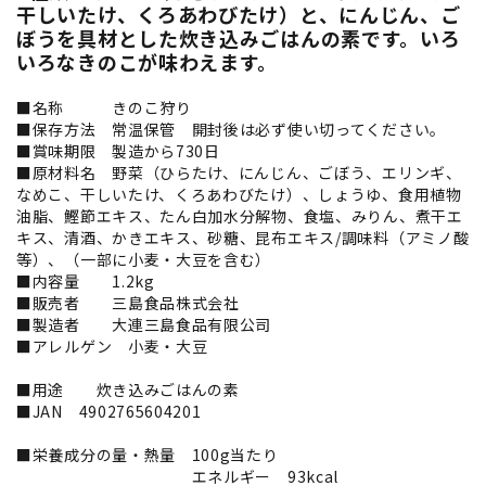
干しいたけ、くろあわびたけ）と、にんじん、ご
ぼうを具材とした炊き込みごはんの素です。いろ
いろなきのこが味わえます。
■名称 きのこ狩り
■保存方法 常温保管 開封後は必ず使い切ってください。
■賞味期限 製造から730日
■原材料名 野菜（ひらたけ、にんじん、ごぼう、エリンギ、
なめこ、干しいたけ、くろあわびたけ）、しょうゆ、食用植物
油脂、鰹節エキス、たん白加水分解物、食塩、みりん、煮干エ
キス、清酒、かきエキス、砂糖、昆布エキス/調味料（アミノ酸
等）、（一部に小麦・大豆を含む）
■内容量 1.2kg
■販売者 三島食品株式会社
■製造者 大連三島食品有限公司
■アレルゲン 小麦・大豆
■用途 炊き込みごはんの素
■JAN 4902765604201
■栄養成分の量・熱量 100g当たり
エネルギー 93kcal