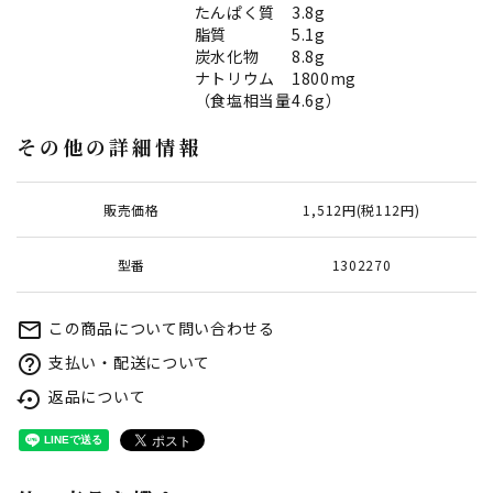
たんぱく質 3.8g
脂質 5.1g
炭水化物 8.8g
ナトリウム 1800mg
（食塩相当量4.6g）
その他の詳細情報
販売価格
1,512円(税112円)
型番
1302270
この商品について問い合わせる
mail_outline
支払い・配送について
help_outline
返品について
settings_backup_restore