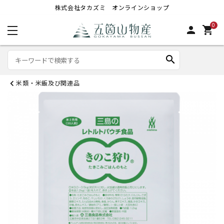
株式会社タカズミ オンラインショップ
0
person
shopping_cart
search
米類・米飯及び関連品