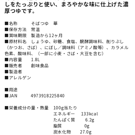
しをたっぷりと使い、まろやかな味に仕上げた濃
厚つゆです。
■名称 そばつゆ 華
■保存方法 常温
■賞味期限 製造から12ヶ月
■原材料名 しょうゆ、砂糖、食塩、醗酵調味料、削りぶし
（かつお、さば）、にぼし／調味料（アミノ酸等）、カラメル
色素、酸味料、（一部に小麦・さば・大豆を含む）
■内容量 1.8L
■販売者 創味食品
■製造者
■アレルゲン
■用途
■JAN 4973918225840
■栄養成分の量・熱量 100g当たり
エネルギー 133kcal
たんぱく質 6.2g
脂質 0g
炭水化物 27.0g