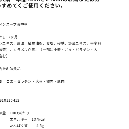
うすめてくご使用ください。
ンスープ液中華
から12ヶ月
ンエキス、醤油、植物油脂、食塩、砂糖、野菜エキス、香辛料
酸等）、カラメル色素、（一部に小麦・ごま・ゼラチン・大
含む）
会社創味食品
麦 ごま・ゼラチン・大豆・鶏肉・豚肉
18110412
量 100g当たり
 137kcal
質 4.3g