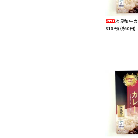
氷見和牛カ
810円(税60円)