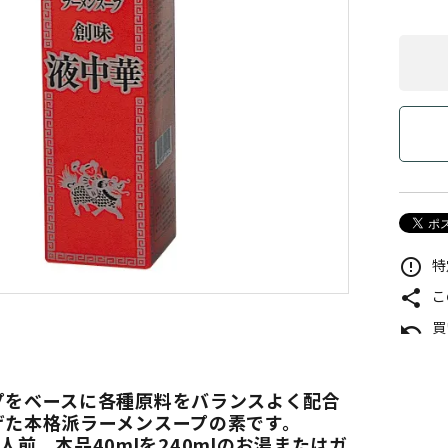
特
error_outline
こ
share
買
undo
プをベースに各種原料をバランスよく配合
げた本格派ラーメンスープの素です。
人前 本品40mlを240mlのお湯またはガ