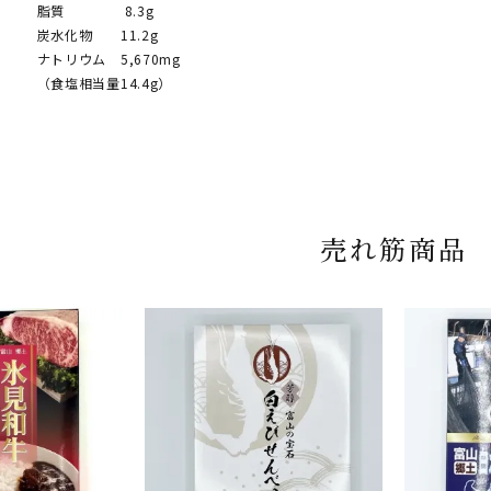
8.3g
 11.2g
 5,670mg
当量14.4g）
売れ筋商品