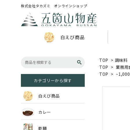
株式会社タカズミ オンラインショップ
白えび商品
TOP
>
調味料
TOP
>
業務用
TOP
>
~1,00
カテゴリーから探す
白えび商品
カレー
乾麺