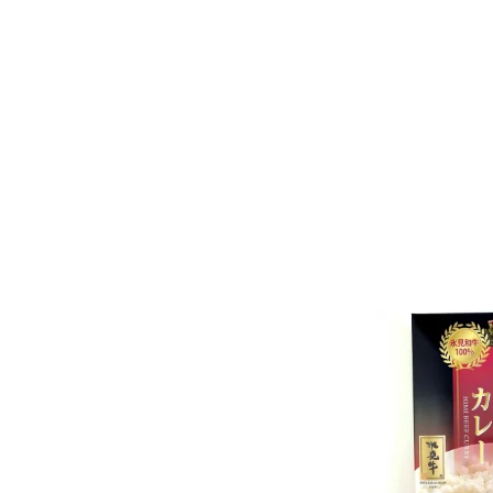
脂質 
炭水化物
ナトリウム
（食塩相