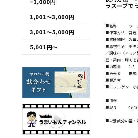
~1,000円
ラスープで
1,001～3,000円
■名称 ラーメ
3,001～5,000円
■保存方法 常温
■賞味期限 製造
5,001円～
■原材料名 チキ
／調味料（アミノ
豆・鶏肉・豚肉を
■内容量 1.8L
■販売者 株式
■製造者
■アレルゲン 小
■用途
■JAN 49739
■栄養成分の量・熱
エネルギー
たんぱく