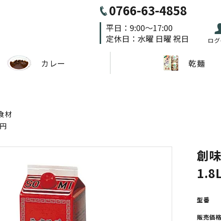
0766-63-4858
平日：9:00～17:00
定休日：水曜 日曜 祝日
ログ
カレー
乾麺
食材
0円
創
1.
型番
販売価