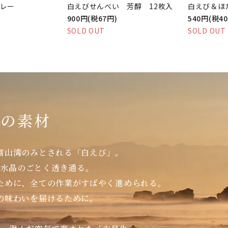
レー
白えびせんべい 芳醇 12枚入
白えび＆ほ
900円(税67円)
540円(税4
SOLD OUT
SOLD OUT
りの素材
富山湾のみとされる「白えび」。
。水晶のごとく透き通る。
ために、全ての作業がすばやく進められる。
の味わいを届けるために。