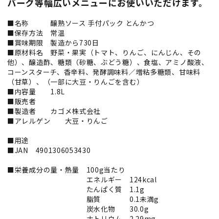
バーグ等幅広いメニューにお使いいただけます。
■名称 醸熟ソース 手付パック とんかつ
■保存方法 常温
■賞味期限 製造から730日
■原材料名 野菜・果実（トマト、りんご、にんじん、その
他）、醸造酢、糖類（砂糖、ぶどう糖）、食塩、アミノ酸液、
コーンスターチ、香辛料、発酵調味料／増粘多糖類、甘味料
（甘草）、（一部に大豆・りんごを含む）
■内容量 1.8L
■販売者
■製造者 カゴメ株式会社
■アレルゲン 大豆・りんご
■用途
■JAN 4901306053430
■栄養成分の量・熱量 100g当たり
エネルギー 124kcal
たんぱく質 1.1g
脂質 0.1未満g
炭水化物 30.0g
ナトリウム 2.29mg