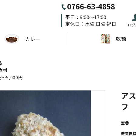
0766-63-4858
平日：9:00～17:00
定休日：水曜 日曜 祝日
ログ
カレー
乾麺
品
食材
円～5,000円
アス
フ 
型番
販売価