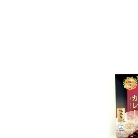
炭水化物
ナトリウ
（食塩相