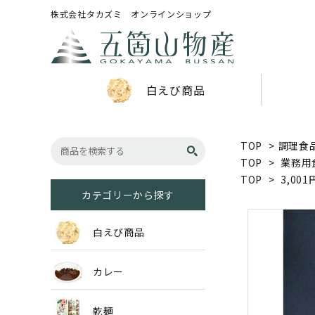
株式会社タカズミ オンラインショップ
白えび商品
TOP
>
調理食
TOP
>
業務用
TOP
>
3,001
カテゴリーから探す
白えび商品
カレー
乾麺