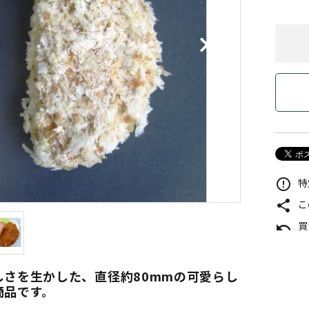
特
error_outline
こ
share
買
undo
しさを生かした、直径約80mmの可愛らし
商品です。