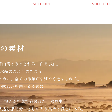
SOLD OUT
SOLD OUT
りの素材
富山湾のみとされる「白えび」。
。水晶のごとく透き通る。
ために、全ての作業がすばやく進められる。
の味わいを届けるために。
水・澄んだ空気で育まれた「氷見牛」。
け込む脂肪分、さしの入り具合の良さにある。