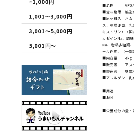
~1,000円
■名称 VPSハ
■賞味期限 製造
1,001～3,000円
■原材料名 ハム
ス、乾燥卵白、乳
3,001～5,000円
キストリン）（国
カゼインNa、調
5,001円～
Na、増粘多糖類、
ール色素、（一部
■内容量 4kg
■販売者 アス
■製造者 株式
■アレルゲン 乳
■用途
■JAN
■栄養成分の量・熱
エネルギー
たんぱく
脂質 