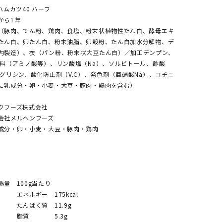
ムカツ40 ハーフ
から1年
（豚肉、でん粉、鶏肉、食塩、粉末状植物性たん白、酵母エキ
たん白、卵たん白、粉末油脂、卵殻粉、たん白加水分解物、デ
内製造）、衣（パン粉、粉末状大豆たん白）／加工デンプン、
味料（アミノ酸等）、リン酸塩（Na）、ソルビトール、酢酸
グリシン、酸化防止剤（V.C）、発色剤（亜硝酸Na）、コチニ
に乳成分・卵・小麦・大豆・豚肉・鶏肉を含む）
クフーズ株式会社
会社メルヘンフーズ
成分・卵・小麦・大豆・豚肉・鶏肉
量 100g当たり
 175kcal
質 11.9g
5.3g