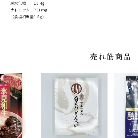
 19.4g
ム 701ｍg
当量1.8g）
売れ筋商品