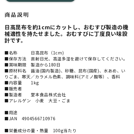
商品説明
日高昆布を約1cmにカットし、おむすび製造の機
械適性を持たせました。おむすびに丁度良い味設
計です。
■名称 日高昆布（1cm)
■保存方法 直射日光、高温多湿を避けて保存してください。
■賞味期限 製造から180日
■原材料名 醤油(国内製造)、砂糖、昆布(国産)、水あめ、い
りごま、寒天／カラメル色素、調味料(アミノ酸等）、香料
■内容量 1kg
■販売者
■製造者 堂本食品株式会社
■アレルゲン 小麦 大豆・ごま
■用途
■JAN 4904566710976
■栄養成分の量・熱量 100g当たり