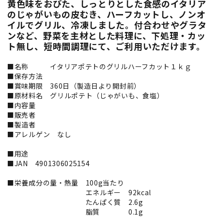
黄色味をおびた、しっとりとした食感のイタリア
のじゃがいもの皮むき、ハーフカットし、ノンオ
イルでグリル、冷凍しました。付合わせやグラタ
ンなど、野菜を主材とした料理に、下処理・カッ
ト無し、短時間調理にて、ご利用いただけます。
■名称 イタリアポテトのグリルハーフカット１ｋｇ
■保存方法
■賞味期限 360日（製造日より開封前）
■原材料名 グリルポテト（じゃがいも、食塩）
■内容量
■販売者
■製造者
■アレルゲン なし
■用途
■JAN 4901306025154
■栄養成分の量・熱量 100g当たり
エネルギー 92kcal
たんぱく質 2.6g
脂質 0.1g