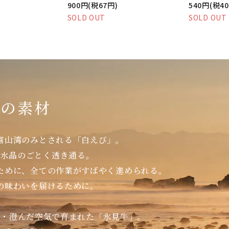
900円(税67円)
540円(税4
SOLD OUT
SOLD OUT
りの素材
富山湾のみとされる「白えび」。
。水晶のごとく透き通る。
ために、全ての作業がすばやく進められる。
の味わいを届けるために。
水・澄んだ空気で育まれた「氷見牛」。