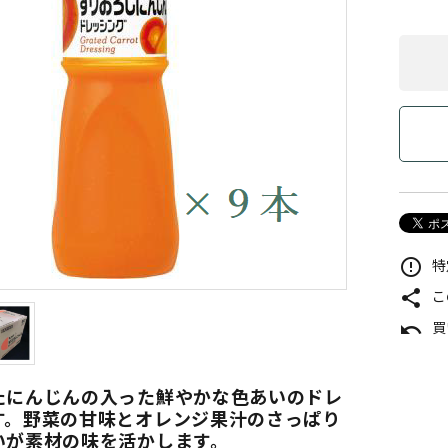
特
error_outline
こ
share
買
undo
たにんじんの入った鮮やかな色あいのドレ
す。野菜の甘味とオレンジ果汁のさっぱり
いが素材の味を活かします。