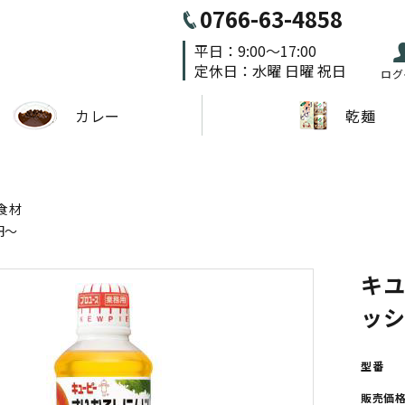
0766-63-4858
平日：9:00～17:00
定休日：水曜 日曜 祝日
ログ
カレー
乾麺
食材
1円～
キ
ッシ
型番
販売価