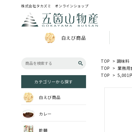
株式会社タカズミ オンラインショップ
白えび商品
TOP
>
調味料
TOP
>
業務用
TOP
>
5,00
カテゴリーから探す
白えび商品
カレー
乾麺