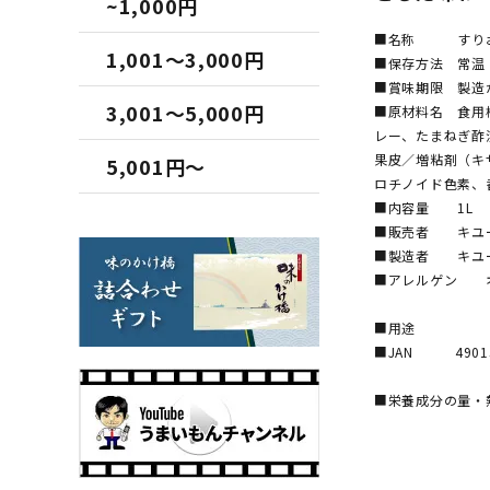
~1,000円
■名称 すりお
1,001～3,000円
■保存方法 常温
■賞味期限 製造
3,001～5,000円
■原材料名 食用
レー、たまねぎ酢
果皮／増粘剤（キ
5,001円～
ロチノイド色素、
■内容量 1L
■販売者 キユ
■製造者 キユ
■アレルゲン 
■用途
■JAN 49015
■栄養成分の量・熱
エネルギー
たんぱく
脂質 