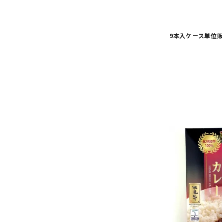
炭水化物
ナトリウム
（食塩相
9本入ケース単位