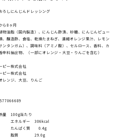
ろしにんじんドレッシング
から8ヶ月
植物油脂（国内製造）、にんじん酢漬、砂糖、にんじんピュー
漬、醸造酢、食塩、乾燥たまねぎ、濃縮オレンジ果汁、レモン
サンタンガム）、調味料（アミノ酸）、セルロース、香料、カ
香辛料抽出物、（一部にオレンジ・大豆・りんごを含む）
ーピー株式会社
ーピー株式会社
オレンジ、大豆、りんご
77066689
量 100g当たり
 306kcal
質 0.4g
29.0g