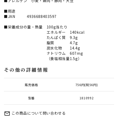
■アレルゲン 小麦・鶏肉・豚肉・大豆
■用途
■JAN 4936688403597
■栄養成分の量・熱量 100g当たり
エネルギー 140kcal
たんぱく質 9.3g
脂質 4.7g
炭水化物 14.4g
ナトリウム 607mg
（食塩相当量1.5g）
その他の詳細情報
販売価格
756円(税56円)
型番
1810992
この商品について問い合わせる
mail_outline