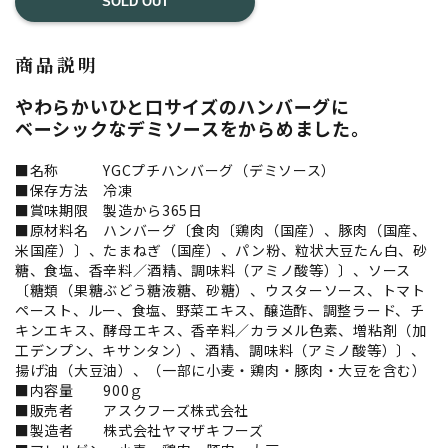
SOLD OUT
商品説明
やわらかいひと口サイズのハンバーグに
ベーシックなデミソースをからめました。
■名称 YGCプチハンバーグ（デミソース）
■保存方法 冷凍
■賞味期限 製造から365日
■原材料名 ハンバーグ〔食肉〔鶏肉（国産）、豚肉（国産、
米国産）〕、たまねぎ（国産）、パン粉、粒状大豆たん白、砂
糖、食塩、香辛料／酒精、調味料（アミノ酸等）〕、ソース
〔糖類（果糖ぶどう糖液糖、砂糖）、ウスターソース、トマト
ペースト、ルー、食塩、野菜エキス、醸造酢、調整ラード、チ
キンエキス、酵母エキス、香辛料／カラメル色素、増粘剤（加
工デンプン、キサンタン）、酒精、調味料（アミノ酸等）〕、
揚げ油（大豆油）、（一部に小麦・鶏肉・豚肉・大豆を含む）
■内容量 900ｇ
■販売者 アスクフーズ株式会社
■製造者 株式会社ヤマザキフーズ